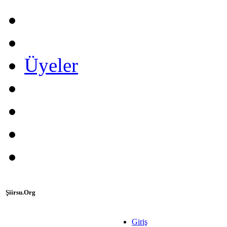
Üyeler
Şiirsu.Org
Giriş