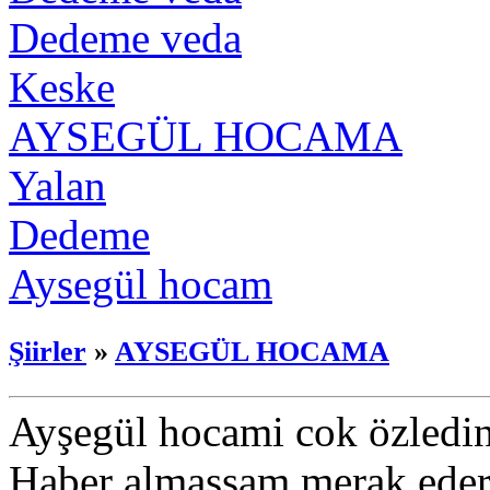
Dedeme veda
Keske
AYSEGÜL HOCAMA
Yalan
Dedeme
Aysegül hocam
Şiirler
»
AYSEGÜL HOCAMA
Ayşegül hocami cok özledi
Haber almassam merak e