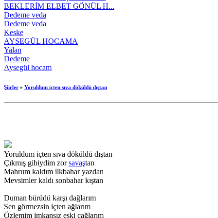
BEKLERİM ELBET GÖNÜL H...
Dedeme veda
Dedeme veda
Keske
AYSEGÜL HOCAMA
Yalan
Dedeme
Aysegül hocam
Şiirler
»
Yoruldum içten sıva döküldü dıştan
Yoruldum içten sıva döküldü dıştan
Çıkmış gibiydim zor
savaş
tan
Mahrum kaldım ilkbahar yazdan
Mevsimler kaldı sonbahar kıştan
Duman bürüdü karşı dağlarım
Sen görmezsin içten ağlarım
Özlemim imkansız eski çağlarım