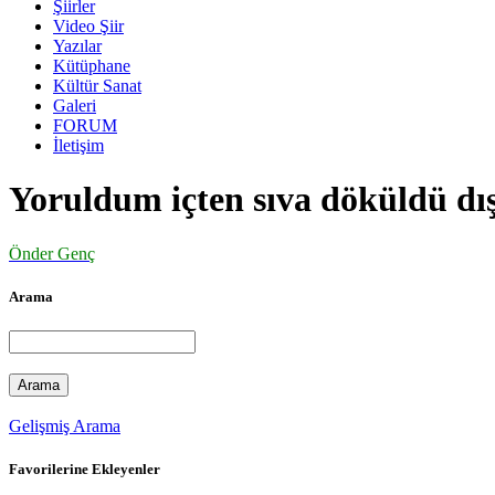
Şiirler
Video Şiir
Yazılar
Kütüphane
Kültür Sanat
Galeri
FORUM
İletişim
Yoruldum içten sıva döküldü dı
Önder Genç
Arama
Gelişmiş Arama
Favorilerine Ekleyenler