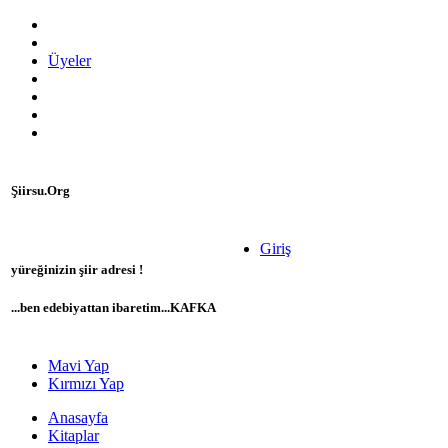
Üyeler
Şiirsu.Org
Giriş
yüreğinizin şiir adresi !
...ben edebiyattan ibaretim...KAFKA
Mavi Yap
Kırmızı Yap
Anasayfa
Kitaplar