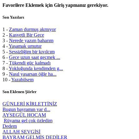
Favorilere Eklemek için Giriş yapmanız gerekiyor.
Son Yazıları
1 -
Zaman durmuş akmıyor
2 -
Kasvetli Bir Gece
3 -
Nerede yazım baharım
4 -
Yaşamak umutur
5 -
Sessizliğim bir kıvılcım
6 -
Gece uzun saat geçmek ...
7 -
Tükendi güç kalmadı
8 -
Yokluğunda kendimden g...
9 -
Nasıl yaşarsan öğle ha...
10 -
Yazabilsem
Son Eklenen Şiirler
GÜNLERİ KİRLETTİNİZ
Bugun bayramın var d...
AYSEGÜL HOCAM
Rüyama gel çok özledim
Dedem
ALLAH SEVGİSİ
BAYRAM GELMİŞ DEDİLER