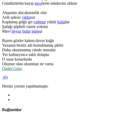
Gündüzlerim kayıp
gece
lerin müdavini oldum
Akşamın alacakaranlık olur
Ardı ışıksız
yıldız
sız
Kaplamış göğü gri
yağmur
yüklü
bulut
lar
Şafağı şüpheli varmı yokmu
Mavi
beyaz
bulut
güneş
i
Bazen gözler kalem duvar kağıt
Yazarım henüz adı konulmamış şiirler
Daha okunmamış cümle mısralar
Yer kalmayınca saklı dolapta
O sızar kenarlarda
Okunur olan okunmaz ne varsa
Önder Genç
(0)
Henüz yorum yapılmamıştır.
Bağlantılar